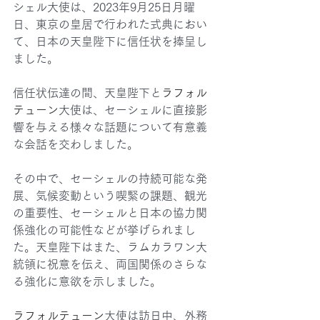
シェル大使は、2023年9月25日月曜
日、東京の皇居で行われた式典におい
て、日本の天皇陛下に信任状を捧呈し
ました。
信任状伝達の間、天皇陛下と
ラフォル
テューン
大使は、セーシェルに直接影
響を与える様々な話題について有意義
な会話を交わしました。
その中で、セーシェルの持続可能な発
展、気候変動という喫緊の課題、観光
の重要性、セーシェルと日本の協力関
係強化の可能性などが挙げられまし
た。天皇陛下はまた、ラムカラワン大
統領に祝意を伝え、両国関係のさらな
る強化に意欲を示しました。
ラフォルテューン
大使は訪日中、外務